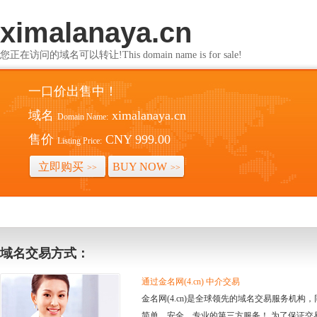
ximalanaya.cn
您正在访问的域名可以转让!This domain name is for sale!
一口价出售中！
域名
ximalanaya.cn
Domain Name:
售价
CNY 999.00
Listing Price:
立即购买
BUY NOW
>>
>>
域名交易方式：
通过金名网(4.cn) 中介交易
金名网(4.cn)是全球领先的域名交易服务机
简单、安全、专业的第三方服务！ 为了保证交