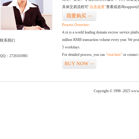
具体交易流程可
“点击这里”
查看或咨询support@
我要购买
>>
Process Overview:
4.cn is a world leading domain escrow service plat
million RMB transaction volume every year. We promi
联系我们
5 workdays.
For detailed process, you can
“visit here”
or contact
QQ：2726103981
BUY NOW
>>
Copyright © 1998 -2025 www.